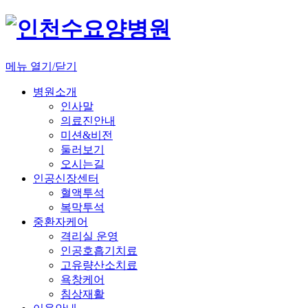
메뉴 열기/닫기
병원소개
인사말
의료진안내
미션&비전
둘러보기
오시는길
인공신장센터
혈액투석
복막투석
중환자케어
격리실 운영
인공호흡기치료
고유량산소치료
욕창케어
침상재활