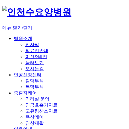
메뉴 열기/닫기
병원소개
인사말
의료진안내
미션&비전
둘러보기
오시는길
인공신장센터
혈액투석
복막투석
중환자케어
격리실 운영
인공호흡기치료
고유량산소치료
욕창케어
침상재활